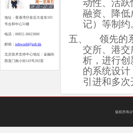
动性、活跃
融资、降低
地址：香港湾仔皇后大道东183
记）等制约
号合和中心51楼
电话：00852-36023000
五、
领先的
邮箱：
isibworld@isib.hk
交所、港交
北京技术支持中心地址：金融街
析，进行创
西直门南小街143号202室
的系统设计
引进和多次
版权所有